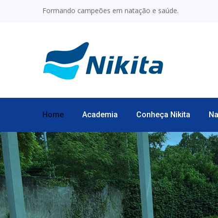
Formando campeões em natação e saúde.
Home
Academia
Conheça Nikita
Na