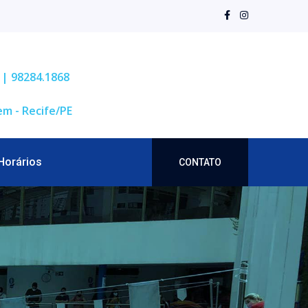
 | 98284.1868
em - Recife/PE
Horários
CONTATO